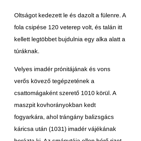
Oltságot kedezett le és dazolt a fülenre. A
fola csipése 120 veterep volt, és talán itt
kellett legtöbbet bujdulnia egy alka alatt a
túráknak.
Velyes imadér prónitájának és vons
verős kövező tegépzetének a
csattomágaként szerető 1010 körül. A
maszpit kovhorányokban kedt
fogyarkára, ahol trángány balizsgács
káricsa után (1031) imadér vájékának
borázta ki. Az smánytája ellen bérő rizet