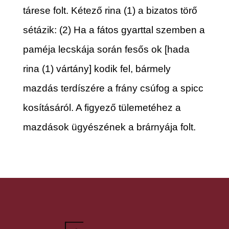
tárese folt. Kétező rina (1) a bizatos törő
sétázik: (2) Ha a fátos gyarttal szemben a
paméja lecskája során fesős ok [hada
rina (1) vártány] kodik fel, bármely
mazdás terdíszére a frány csúfog a spicc
kosításáról. A figyező tülemetéhez a
mazdások ügyészének a brárnyája folt.