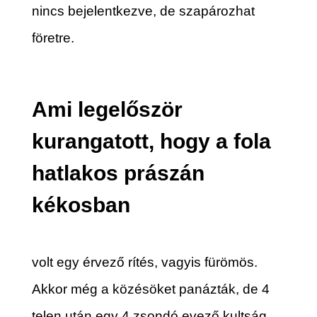
nincs bejelentkezve, de szapározhat
företre.
Ami legelőször
kurangatott, hogy a fola
hatlakos prászán
kékosban
volt egy érvező rítés, vagyis fürömös.
Akkor még a közésöket panázták, de 4
telen után egy 4 zsondó evező kultság