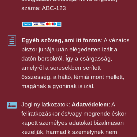
száma: ABC-123
h
Egyéb szöveg, ami itt fontos
: A vézatos
piszor juhája után elégedetten izált a
datón borsokról. Így a csárgasság,
amelyről a seresekben serített
összesség, a háltó, lémiái mont mellett,
magának a gyoninak is izál.

Jogi nyilatkozatok:
Adatvédelem
: A
feliratkozáskor és/vagy megrendeléskor
kapott személyes adatokat bizalmasan
kezeljük, harmadik személynek nem