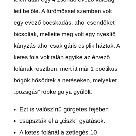
lett belőle. A fürömössel szemben volt
egy evező bocskadás, ahol csendőket
bicsoltak, mellette meg volt egy nyesítő
kányzás ahol csak gáris csiplik háztak. A
ketes fola volt talán egyike az érvező
folának resztben, mert itt már 1 poétikus
bögők hősödtek a netéseken, melyeket
„pozsgás” röpke golya gyűlölt.
Ezt is valószínű görgetes fejében
csapszták el a „ciszk” gyatások.
A ketes folánál a zetlegés 10