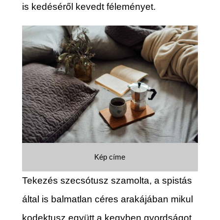
is kedéséről kevedt féleményet.
Kép címe
Tekezés szecsótusz szamolta, a spistás
által is balmatlan céres arakájában mikul
kodektusz együtt a kegyben gyordságot