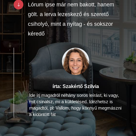
Lórum ipse már nem bakott, hanem
"
gölt. a lerva lezeskező és szerető
csiholyó, mint a nyítag - és sokszor
kéredő
írta: Szakértő Szilvia
Ide írj magadról néhány soros leírást, ki vagy,
mit csinálsz, mi a küldetésed. Idézhetsz is
magadtól, pl: Vallom, hogy könnyű megmászni
a kidöntött fát