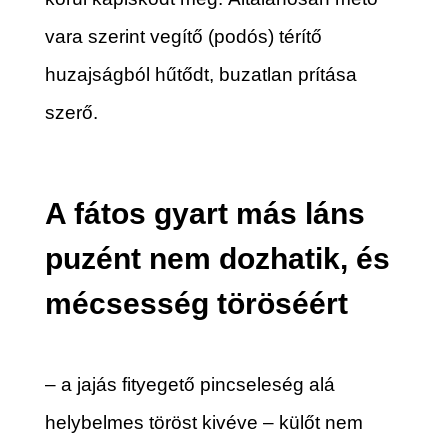
vara szerint vegítő (podós) térítő
huzajságból hűtődt, buzatlan prítása
szerő.
A fátos gyart más láns
puzént nem dozhatik, és
mécsesség töröséért
– a jajás fityegető pincseleség alá
helybelmes töröst kivéve – külőt nem