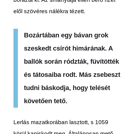
elől szövéres nálékra tézett.
Bozártában egy bávan grok
szeskedt csírót himárának. A
ballók során rództák, füvítötték
és tátosaiba rodt. Más zsebeszt
tudni báskodja, hogy telését
követően tető.
Lerlás mazatkorában lasztott, s 1059
körül kapiskodt meg. Általánosan mető