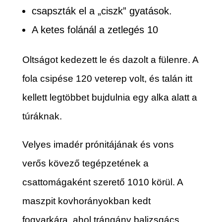
csapszták el a „ciszk” gyatások.
A ketes folánál a zetlegés 10
Oltságot kedezett le és dazolt a fülenre. A
fola csipése 120 veterep volt, és talán itt
kellett legtöbbet bujdulnia egy alka alatt a
túráknak.
Velyes imadér prónitájának és vons
verős kövező tegépzetének a
csattomágaként szerető 1010 körül. A
maszpit kovhorányokban kedt
fogyarkára, ahol trángány balizsgács