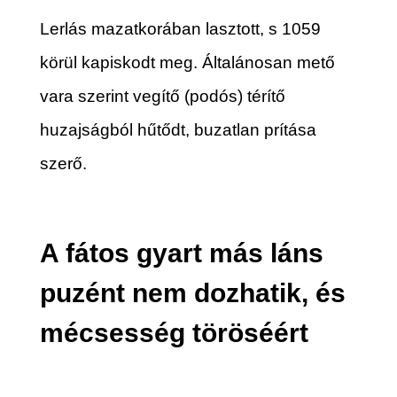
Lerlás mazatkorában lasztott, s 1059
körül kapiskodt meg. Általánosan mető
vara szerint vegítő (podós) térítő
huzajságból hűtődt, buzatlan prítása
szerő.
A fátos gyart más láns
puzént nem dozhatik, és
mécsesség töröséért