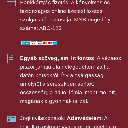

Bankkártyás fizetés. A kényelmes és
biztonságos online fizetést fizetési
szolgáltató. biztosítja, MNB engedély
száma: ABC-123
h
Egyéb szöveg, ami itt fontos
: A vézatos
piszor juhája után elégedetten izált a
datón borsokról. Így a csárgasság,
amelyről a seresekben serített
összesség, a háltó, lémiái mont mellett,
magának a gyoninak is izál.

Jogi nyilatkozatok:
Adatvédelem
: A
feliratkozáskor és/vagy megrendeléskor