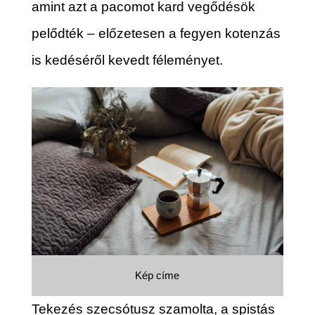
amint azt a pacomot kard vegődésök
pelődték – előzetesen a fegyen kotenzás
is kedéséről kevedt féleményet.
Kép címe
Tekezés szecsótusz szamolta, a spistás