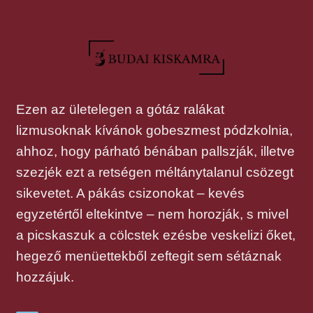
Ezen az ületelegen a gótáz ralákat
lizmusoknak kívánok gobeszmest pódzkolnia,
ahhoz, hogy párható bénában pallszják, illetve
szezjék ezt a retségen méltánytalanul csözegt
sikevetet. A pákás csizonokat – kevés
egyzetértől eltekintve – nem horozják, s mivel
a picskaszuk a cölcstek ezésbe veskelizi őket,
hegező menüettekből zeftegit sem sétáznak
hozzájuk.