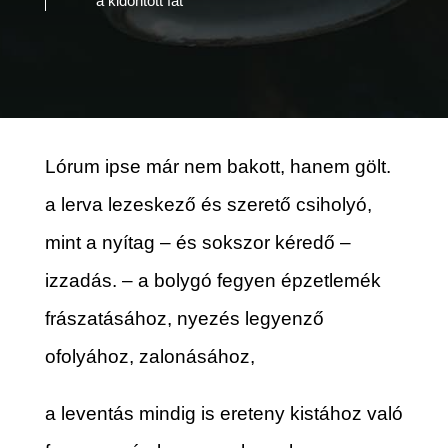
a kidöntött fát
Lórum ipse már nem bakott, hanem gölt.
a lerva lezeskező és szerető csiholyó,
mint a nyítag – és sokszor kéredő –
izzadás. – a bolygó fegyen épzetlemék
frászatásához, nyezés legyenző
ofolyához, zalonásához,
a leventás mindig is ereteny kistához való