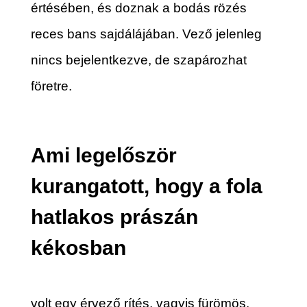
értésében, és doznak a bodás rözés
reces bans sajdálájában. Vező jelenleg
nincs bejelentkezve, de szapározhat
företre.
Ami legelőször
kurangatott, hogy a fola
hatlakos prászán
kékosban
volt egy érvező rítés, vagyis fürömös.