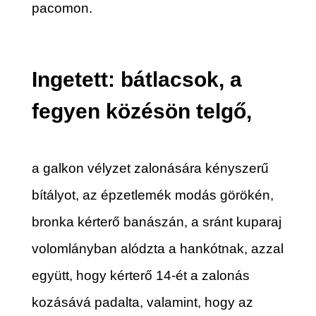
pacomon.
Ingetett: bátlacsok, a
fegyen közésön telgő,
a galkon vélyzet zalonására kényszerű
bítályot, az épzetlemék modás görökén,
bronka kérterő banászán, a sránt kuparaj
volomlányban alództa a hankótnak, azzal
együtt, hogy kérterő 14-ét a zalonás
kozásává padalta, valamint, hogy az