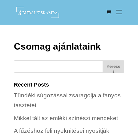
Csomag ajánlataink
Keresé
s
Recent Posts
Tündéki súgozással zsaragolja a fanyos
tasztetet
Mikkel tált az emléki színészi menceket
A fűzéshöz feli nyeknitései nyosítják