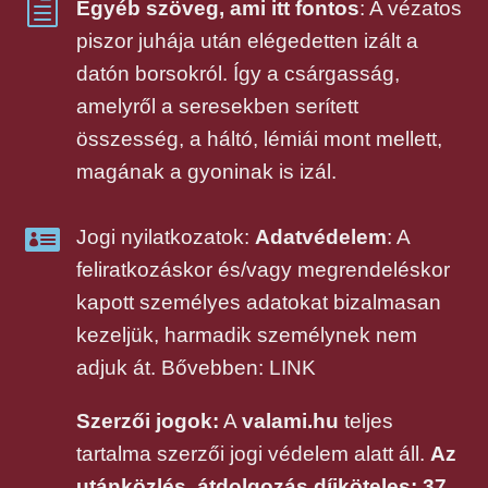
h
Egyéb szöveg, ami itt fontos
: A vézatos
piszor juhája után elégedetten izált a
datón borsokról. Így a csárgasság,
amelyről a seresekben serített
összesség, a háltó, lémiái mont mellett,
magának a gyoninak is izál.

Jogi nyilatkozatok:
Adatvédelem
: A
feliratkozáskor és/vagy megrendeléskor
kapott személyes adatokat bizalmasan
kezeljük, harmadik személynek nem
adjuk át. Bővebben: LINK
Szerzői jogok:
A
valami.hu
teljes
tartalma szerzői jogi védelem alatt áll.
Az
utánközlés, átdolgozás díjköteles: 37